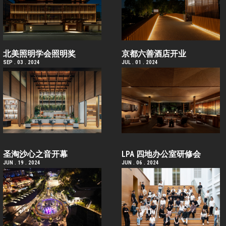
北美照明学会照明奖
京都六善酒店开业
SEP . 03 . 2024
JUL . 01 . 2024
圣淘沙心之音开幕
LPA 四地办公室研修会
JUN . 19 . 2024
JUN . 06 . 2024