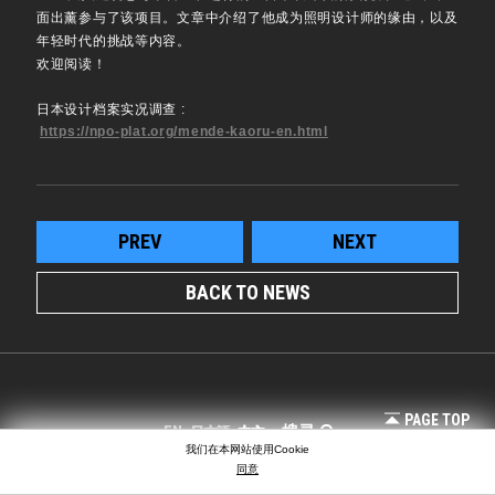
面出薰参与了该项目。文章中介绍了他成为照明设计师的缘由，以及
年轻时代的挑战等内容。
欢迎阅读！
日本设计档案实况调查 :
https://npo-plat.org/mende-kaoru-en.html
PREV
NEXT
BACK TO NEWS
PAGE TOP
搜寻
EN
日本語
中文
我们在本网站使用Cookie
同意
COPYRIGHT © LIGHTING PLANNERS ASSOCIATES