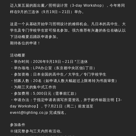
迈入第五届的面出薰／照明设计营（3-day Workshop），今年将同
样在9月的三连休（9月19日～21日）举办。
这是一个从基础开始学习照明设计的难得机会。凡日本的高中生、大
学生及专门学校学生皆可报名参加。强力推荐有兴趣的各位在确认以
下活动概要后踊跃申请参加。
期待各位的申请！
活动概要
・举办时间：2026年9月19日～21日 *三连休
・举办场地：LPA办公室（东京都中央区佃1丁目）
・参加资格：日本全国的高中生／大学生／专门学校学生
・招募人数：20名（如申请人数大幅超过上限将转为书面审查）
・为期三天的集中式工作坊
・参加费用：5,000日元（需事前汇款）
・申请办法：于指定申请表填写所需资讯，并于邮件标题注明【3-
day Workshop】，于7月21日（周二）前发送至
event@lighting.co.jp 完成报名。
参加条件
※须完整参与三天内所有活动。