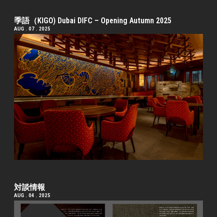
季語（KIGO) Dubai DIFC – Opening Autumn 2025
AUG . 07 . 2025
対談情報
AUG . 04 . 2025