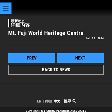
最新动态
详细内容
Mt. Fuji World Heritage Centre
Jul . 12 . 2024
PREV
NEXT
BACK TO NEWS
搜寻
EN
日本語
中文
COPYRIGHT © LIGHTING PLANNERS ASSOCIATES