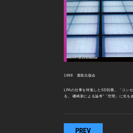
1998 鹿島出版会
LPAの仕事を特集したSD別冊。「コ
る。 磯崎新による論考”「空間」に光
PREV