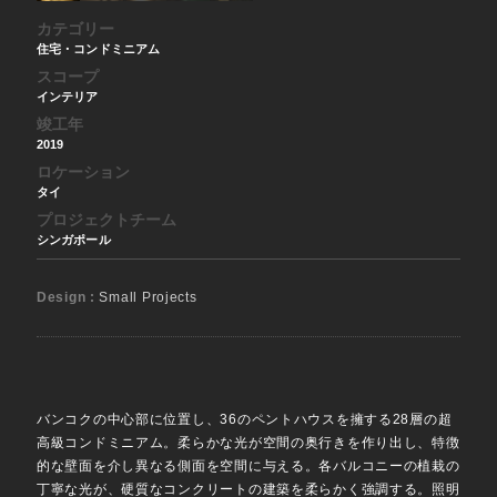
カテゴリー
住宅・コンドミニアム
スコープ
インテリア
竣工年
2019
ロケーション
タイ
プロジェクトチーム
シンガポール
Design :
Small Projects
バンコクの中心部に位置し、36のペントハウスを擁する28層の超
高級コンドミニアム。柔らかな光が空間の奥行きを作り出し、特徴
的な壁面を介し異なる側面を空間に与える。各バルコニーの植栽の
丁寧な光が、硬質なコンクリートの建築を柔らかく強調する。照明