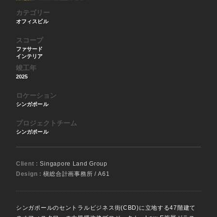
カテゴリー
オフィスビル
スコープ
ファサード
インテリア
竣工年
2025
ロケーション
シンガポール
プロジェクトチーム
シンガポール
Client :
Singapore Land Group
Design :
槇総合計画事務所 / A61
シンガポールのセントラルビジネス街(CBD)に立地する47階建て