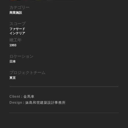
カテゴリー
商業施設
スコープ
ファサード
インテリア
竣工年
1993
ロケーション
日本
プロジェクトチーム
東京
Client :
金馬車
Design :
妹島和世建築設計事務所