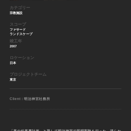
カテゴリー
宗教施設
スコープ
ファサード
ランドスケープ
竣工年
2007
ロケーション
日本
プロジェクトチーム
東京
Client :
明治神宮社務所