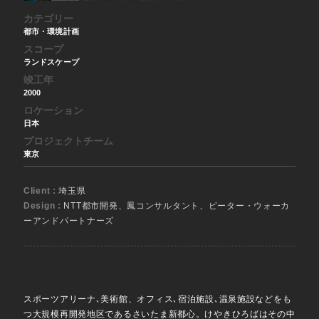
カテゴリー
都市・環境計画
スコープ
ランドスケープ
竣工年
2000
ロケーション
日本
プロジェクトチーム
東京
Client :
埼玉県
Design :
NTT都市開発、鳳コンサルタント、ピーター・ウォーカ
ーアンドパートナーズ
スポーツアリーナ､美術館、オフィス､宿泊施設､温泉施設などをも
つ大規模再開発地区であるさいたま新都心。けやきひろばはその中