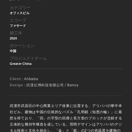
カテゴリー
オフィスビル
スコープ
ファサード
竣工年
2024
ロケーション
中国
プロジェクトチーム
Greater China
Client :
Alibaba
Design :
武漢伝博科技有限公司 / Benoy
武漢市武昌区の中心商業エリア徐東に位置する、アリババの華中本
社ビル。建物は中国の伝統的なパズル「孔明鎖（知恵の輪）」に着
想を得ており、「回」の字型の回廊と長方形のブロックが交錯する
立体的な幾何学構造を成している。照明デザインはアリババのデジ
タル技術と文化を統合し、「金」と「銀」の2つの色温度を建物の