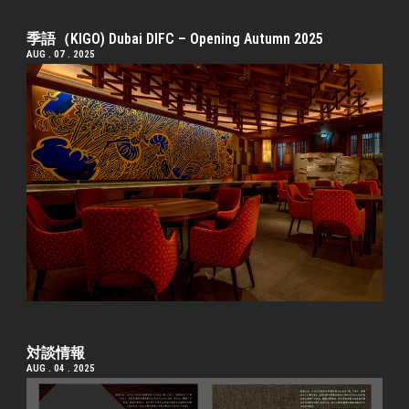
季語（KIGO) Dubai DIFC – Opening Autumn 2025
AUG . 07 . 2025
対談情報
AUG . 04 . 2025