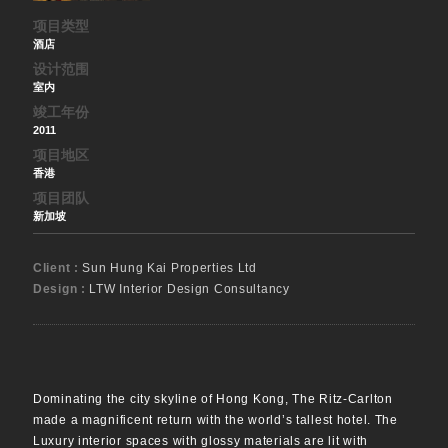
项目类型
酒店
设计范围
室内
竣工年份
2011
项目地区
香港
项目团队
新加坡
Client :
Sun Hung Kai Properties Ltd
Design :
LTW Interior Design Consultancy
Dominating the city skyline of Hong Kong, The Ritz-Carlton
made a magnificent return with the world’s tallest hotel. The
Luxury interior spaces with glossy materials are lit with