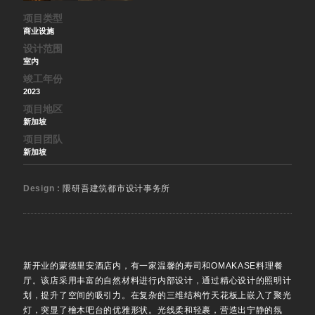
项目类型
商业设施
设计范围
室内
竣工年份
2023
项目地区
新加坡
项目团队
新加坡
Design :
隈研吾建筑都市设计事务所
新开业的蒙德里安酒店内，有一家温馨的寿司和OMAKASE料理餐
厅。该店采用丰富的自然材料进行内部设计，通过精心设计的照明计
划，提升了空间的吸引力。在复杂的三维结构竹天花板上嵌入了聚光
灯，突显了檜木吧台的优雅形状。光线柔和轻裹，营造出宁静的氛