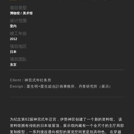
项目类型
博物馆 / 美术馆
设计范围
室内
竣工年份
2012
项目地区
日本
项目团队
东京
Client :
神宫式年社务所
Design :
栗生明+栗生総合計画事務所、丹青研究所（展示）
为纪念第62届神宫式年迁宫，伊势神宫创建了一个新的资料馆。 该
资料馆拥有传统的日本坡屋顶，展示馆内藏有一个全尺寸的主厅局部
复制模型，一系列接连通向模型的展览空间更是别具特色。 在穿越