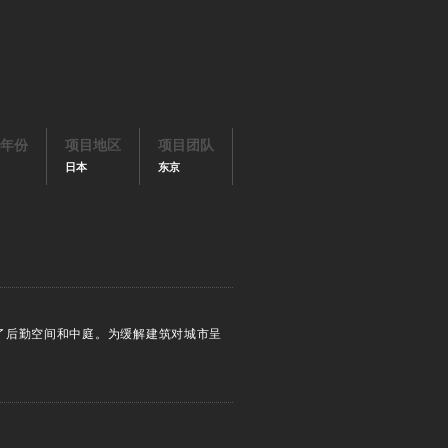
年份
项目地区
项目团队
日本
东京
了后勤空间和中庭。为缓解建筑对城市呈