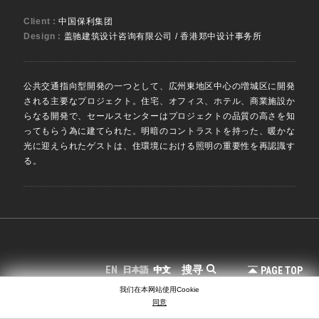
Client :
中国保利集团
Design :
盖驰建筑设计咨询有限公司 / 香港郑中设计事务所
公共交通指向型開発の一つとして、広州東地区中心の増城区に開発
される主要なプロジェクト。住宅、オフィス、ホテル、商業施設か
らなる開発で、セールスセンターはプロジェクトの品質の高さを知
ってもらう為に建てられた。明暗のコントラストを持った、暖かな
光に迎えられたゲストは、住環境における照明の重要性を再認識す
る。
搜寻
EN
PAGE TOP
日本語
中文
我们在本网站使用Cookie
COPYRIGHT © LIGHTING PLANNERS ASSOCIATES
同意