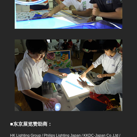
■东京展览赞助商：
HK Lighting Group / Philips Lighting Japan / KKDC-Japan Co.,Ltd /