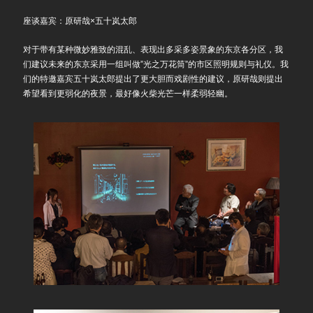
座谈嘉宾：原研哉×五十岚太郎
对于带有某种微妙雅致的混乱、表现出多采多姿景象的东京各分区，我
们建议未来的东京采用一组叫做”光之万花筒”的市区照明规则与礼仪。我
们的特邀嘉宾五十岚太郎提出了更大胆而戏剧性的建议，原研哉则提出
希望看到更弱化的夜景，最好像火柴光芒一样柔弱轻幽。