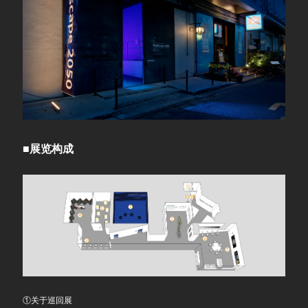
■展览构成
①关于巡回展