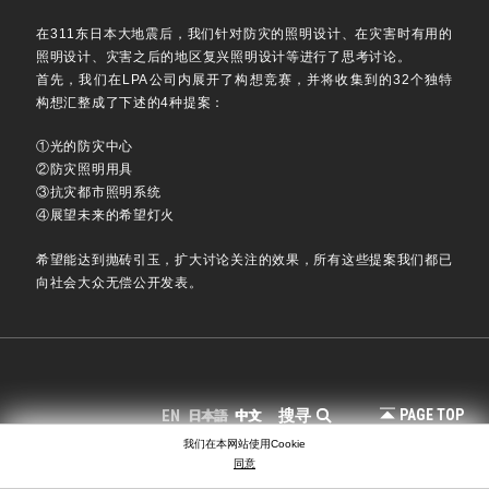
在311东日本大地震后，我们针对防灾的照明设计、在灾害时有用的
照明设计、灾害之后的地区复兴照明设计等进行了思考讨论。
首先，我们在LPA公司内展开了构想竞赛，并将收集到的32个独特
构想汇整成了下述的4种提案：
①光的防灾中心
②防灾照明用具
③抗灾都市照明系统
④展望未来的希望灯火
希望能达到抛砖引玉，扩大讨论关注的效果，所有这些提案我们都已
向社会大众无偿公开发表。
PAGE TOP
搜寻
EN
日本語
中文
我们在本网站使用Cookie
COPYRIGHT © LIGHTING PLANNERS ASSOCIATES
同意