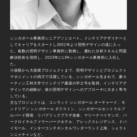
シンガポール事務所シニアアソシエート。インテリアデザイナーと
してキャリアをスタートし
2001
年より照明デザインの道に入っ
た。複数の照明デザイン事務所に勤務し、優れた分析スキルと問題
解決技術を習得し、
2023
年に
LPA
シンガポール事務所に入社し
た。
小規模から大規模プロジェクトまで、照明デザインとプロジェクト
マネジメントの両方で活躍している。シンガポール生まれで、豪カ
ーティン工科大学でインテリア建築の学士号を取得。インテリアデ
ザインでの経験が、彼の照明デザインへのアプローチに大きく寄与
している。
主なプロジェクトは、コンラッド シンガポール オーチャード、モ
ンドリアン シンガポール ダクストン、シンガポールセントラルブ
ルバード開発、リパブリックプラザ改修、マリーナベイサンズ、パ
ークロイヤルファラーパークホテル、アレックスレジデンス、ドバ
イモール、インターコンチネンタルワンダーランド上海、シェラト
ンニャチャンなど。