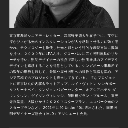
東京事務所シニアディレクター。武蔵野美術大学在学中に、夜空に
浮かび上がる光のインスタレーションが人を感動させる力に強く惹
かれ、テクノロジーを駆使した光と影という詩的な表現方法に興味
を持つ。２００９年にLPA入社。グローバルに広く照明器具のリサ
ーチを行い、照明デザイナーの視点で新しい照明器具のアイデアや
デザインを追求することを得意としている。シンガポール事務所で
の数年の勤務を通じて、外観や屋外照明への経験と造詣を深め、ア
ジア広域でのプロジェクトを担当してきている。 主なプロジェク
トに東京駅丸の内駅舎ライトアップ、ルイ・ヴィトン シンガポー
ルマリーナベイ、タンジョンパガーセンター、オアシアホテル ダ
ウンタウン、ゲイソンヴィレッジ、飯田橋グラン・ブルーム、東光
寺涅槃堂、大阪ひかり２０２０マスタープラン、エコパーク光のマ
スタープランなど。 2021年に40 Under 40に選出された。国際照
明デザイナーズ協会（IALD）アソシエート会員。