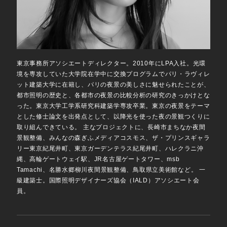
東京事務所アソシエートディレクター。2010年にLPA入社。光環
境を専攻していた大学院在学中に交換プログラムでパリ・ラヴィレ
ット建築大学に在籍し、パリの夜景の美しさに魅せられたことが、
都市照明の歴史と、各都市の夜景の比較分析の研究のきっかけとな
った。東京大学工学系研究科建築学専攻卒業。東京の夜景をテーマ
とした修士論文を出発点として、以降光を使った夜の景観つくりに
取り組んできている。 主なプロジェクトに、長崎市まちなか夜間
景観整備、みんなの森ぎふメディアコスモス、ザ・プリンスギャラ
リー東京紀尾井町、東京ガーデンテラス紀尾井町、ハレクラニ沖
縄、高輪ゲートウェイ駅、JR名古屋ゲートタワー、msb
Tamachi、名勝水郷柳川夜間景観整備、鳥取県立美術館など。 一
級建築士。国際照明デザイナーズ協会（IALD）アソシエート会
員。