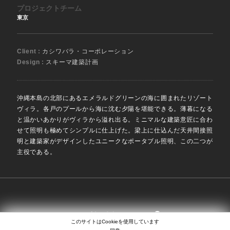
プロジェクトチーム
東京
Client :
カシワバラ・コーポレーション
Design :
スキーマ建築計画
沖縄本島の北部にあるエメラルドグリーンの海に囲まれたリゾート
ヴィラ。各戸のプールから海に沈む夕陽を堪能できる。薄暮になる
と温かいあかりがヴィラから溢れ出る。ミニマルな建築意匠に合わ
せて照明も極めてシンプルに仕上げた。梁上に仕込んだ天井間接照
明と建築家がデザインしたユニークなポータブル照明、この二つが
主役である。
SEARCH
EN
日本語
中文
このサイトはCookieを使用しています