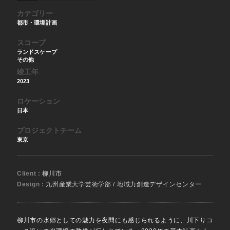
カテゴリー
都市・環境計画
スコープ
ランドスケープ
その他
竣工年
2023
ロケーション
日本
プロジェクトチーム
東京
Client :
柳川市
Design :
九州産業大学芸術学部 / 地域力創造デザインセンター
柳川市の水郷としての魅力を夜間にも感じられるように、川下りコ