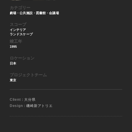
カテゴリー
劇場・公共施設・図書館・会議場
スコープ
インテリア
ランドスケープ
竣工年
1995
ロケーション
日本
プロジェクトチーム
東京
Client :
大分県
Design :
磯崎新アトリエ