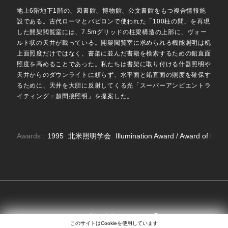
地上6階地下1階の、図書館、博物館、公文書館をもつ複合情報施
設である。古代ローマとバビロンで使われた「100柱の間」を再現
した開架閲覧室には、7.5mグリッドの柱梁構造の上部に、ヴォー
ルト状の天井が載っている。開架閲覧室に求められる機能照明は机
上面照度だけではなく、書架に並んだ書籍を検索するための鉛直面
照度を高めることであった。私たちは書架に取り付ける什器照明や
天井からのダウンライトに頼らず、水平面と鉛直面の照度を確保す
るために、天井を大胆に反射してくる光「スーパーアンビエントラ
イティング＝超間接照明」を提案した。
Awards :
1995
北米照明学会
Illumination Award / Award of Exce
SEARCH
EN
日本語
中文
このサイトはCookieを使用しています