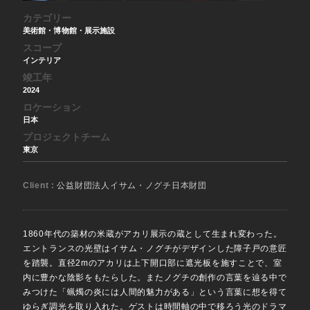
カテゴリー
美術館・博物館・展示施設
スコープ
インテリア
竣工年
2024
ロケーション
日本
プロジェクトチーム
東京
Client :
公益財団法人イサム・ノグチ日本財団
1860年代の築材の米蔵がアカリ展示の蔵として生まれ変わった。
エントランスの光壁はイサム・ノグチがデザインした障子戸の意匠
を踏襲。直径2mのアカリは上下開口部に遮光板を施すことで、室
内に豊かな陰影をもたらした。またノグチの創作の言葉を辿る中で
みつけた「蝋燭の炎には人間的魅力がある」という言葉に想を得て
ゆらぎ調光を取り入れた。ゲストは時間軸の中で移ろう光のドラマ