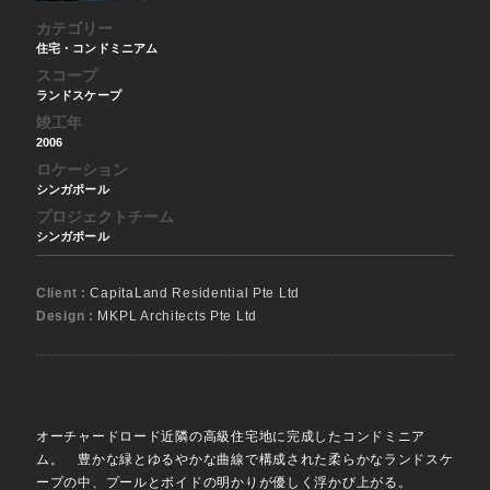
カテゴリー
住宅・コンドミニアム
スコープ
ランドスケープ
竣工年
2006
ロケーション
シンガポール
プロジェクトチーム
シンガポール
Client :
CapitaLand Residential Pte Ltd
Design :
MKPL Architects Pte Ltd
オーチャードロード近隣の高級住宅地に完成したコンドミニア
ム。 豊かな緑とゆるやかな曲線で構成された柔らかなランドスケ
ープの中、プールとボイドの明かりが優しく浮かび上がる。