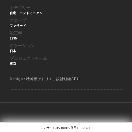
カテゴリー
住宅・コンドミニアム
スコープ
ファサード
竣工年
1995
ロケーション
日本
プロジェクトチーム
東京
Design :
磯崎新アトリエ、設計組織ADH
SEARCH
EN
日本語
中文
このサイトはCookieを使用しています