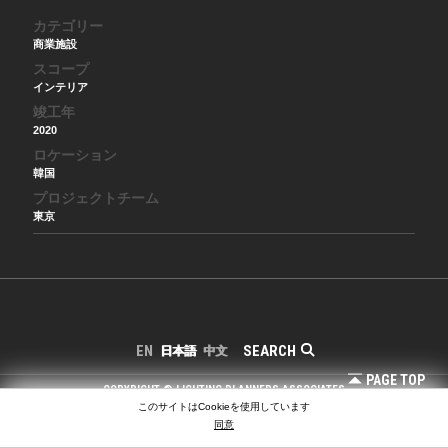
カテゴリー
商業施設
スコープ
インテリア
竣工年
2020
ロケーション
韓国
プロジェクトチーム
東京
SEARCH
EN
日本語
中文
PAGE TOP
COPYRIGHT © LIGHTING PLANNERS ASSOCIATES
このサイトはCookieを使用しています
同意