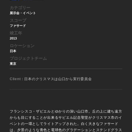
カテゴリー
展示会・イベント
スコープ
ファサード
竣工年
2013
ロケーション
日本
プロジェクトチーム
東京
Client :
日本のクリスマスは山口から実行委員会
フランシスコ・ザビエルとゆかりの深い山口市。丘の上に建ち遠方
からも目にすることが出来るサビエル記念聖堂がクリスマス市のイ
ベントの一環としてライトアップされた。白く大きなファサード
は、夕景のような青色と電球色のグラデーションとステンドグラス