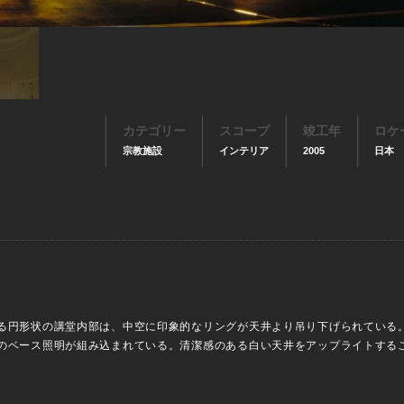
カテゴリー
スコープ
竣工年
ロケ
宗教施設
インテリア
2005
日本
る円形状の講堂内部は、中空に印象的なリングが天井より吊り下げられている
のベース照明が組み込まれている。清潔感のある白い天井をアップライトする