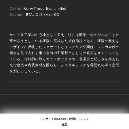
Client :
Kerry Properties Limited
Design :
BTA / CL3 / AvroKO
かつて重工業の中心地として栄え、現在は商業中心の街へと生まれ
変わろうとしている瀋陽に完成した複合施設である。瀋陽の歴史を
デザインに反映したファサードとインテリア空間は、レンガや鉄の
素材を取り入れる事で当時の工業都市としての繁栄をオマージュし
ている。行灯的に輝くガラスボックスや、色温度と明るさを抑えた
光で建築や内装素材を照らし、ノスタルジックな雰囲気の漂う空間
を創り出している。
SEARCH
EN
日本語
中文
このサイトはCookieを使用しています
同意
COPYRIGHT © LIGHTING PLANNERS ASSOCIATES