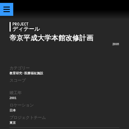
PROJECT
ディテール
帝京平成大学本館改修計画
2001
カテゴリー
教育研究･医療福祉施設
スコープ
竣工年
2001
ロケーション
日本
プロジェクトチーム
東京