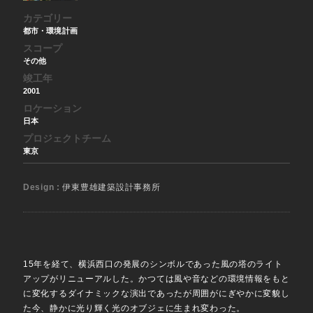
カテゴリー
都市・環境計画
スコープ
その他
竣工年
2001
ロケーション
日本
プロジェクトチーム
東京
Design :
伊東豊雄建築設計事務所
15年を経て、横浜西口の発展のシンボルであった風の塔のライト
アップがリニューアルした。かつては風や音などの環境情報をもと
に変化するダイナミックな演出であったが周囲がにぎやかに変貌し
た今、静かに光り輝く光のオブジェに生まれ変わった。