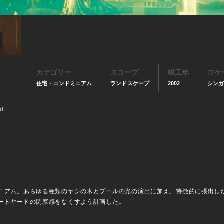
カテゴリー
スコープ
竣工年
ロケ
住宅・コンドミニアム
ランドスケープ
2002
シン
td
ニアム。あらゆる種類のヤシの木とプールの光の演出に加え、特徴的に張出し
ートヤードの閉塞感をなくすよう計画した。