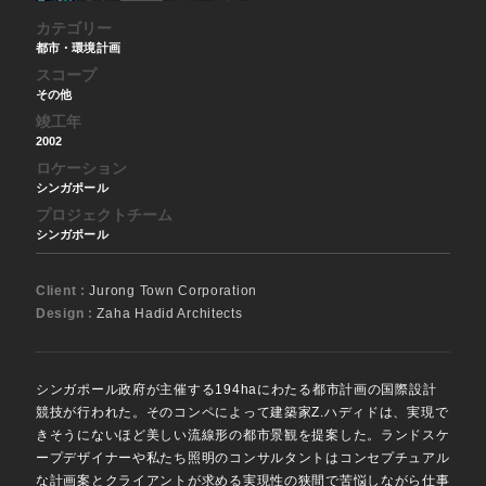
カテゴリー
都市・環境計画
スコープ
その他
竣工年
2002
ロケーション
シンガポール
プロジェクトチーム
シンガポール
Client :
Jurong Town Corporation
Design :
Zaha Hadid Architects
シンガポール政府が主催する194haにわたる都市計画の国際設計
競技が行われた。そのコンペによって建築家Z.ハディドは、実現で
きそうにないほど美しい流線形の都市景観を提案した。ランドスケ
ープデザイナーや私たち照明のコンサルタントはコンセプチュアル
な計画案とクライアントが求める実現性の狭間で苦悩しながら仕事