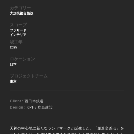
カテゴリー
大規模複合施設
スコープ
ファサード
インテリア
竣工年
2025
ロケーション
日本
プロジェクトチーム
東京
Client :
西日本鉄道
Design :
KPF / 鹿島建設
天神の中心地に新たなランドマークが誕生した。「創造交差点」を