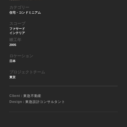
カテゴリー
住宅・コンドミニアム
スコープ
ファサード
インテリア
竣工年
2005
ロケーション
日本
プロジェクトチーム
東京
Client :
東急不動産
Design :
東急設計コンサルタント