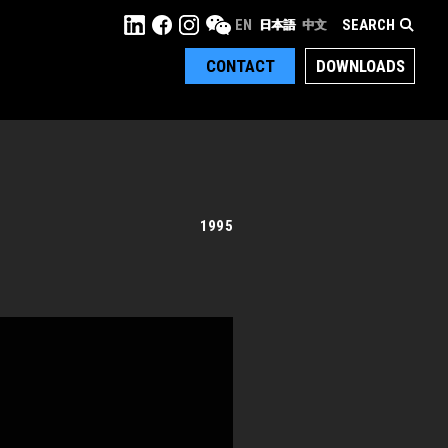
SEARCH
EN
日本語
中文
CONTACT
DOWNLOADS
1995