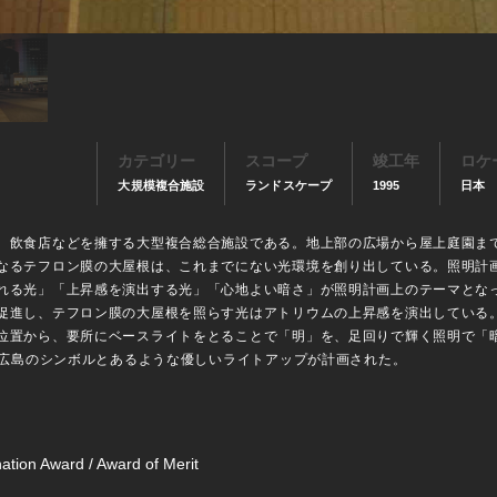
カテゴリー
スコープ
竣工年
ロケ
大規模複合施設
ランドスケープ
1995
日本
、飲食店などを擁する大型複合総合施設である。地上部の広場から屋上庭園まで
なるテフロン膜の大屋根は、これまでにない光環境を創り出している。照明計
れる光」「上昇感を演出する光」「心地よい暗さ」が照明計画上のテーマとな
促進し、テフロン膜の大屋根を照らす光はアトリウムの上昇感を演出している
位置から、要所にベースライトをとることで「明」を、足回りで輝く照明で「
い広島のシンボルとあるような優しいライトアップが計画された。
nation Award / Award of Merit