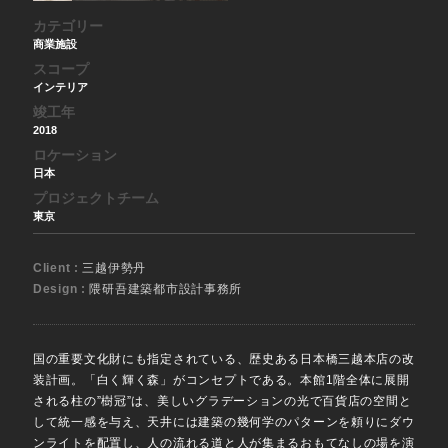
カテゴリー
商業施設
スコープ
インテリア
竣工年
2018
ロケーション
日本
プロジェクトチーム
東京
Client :
三越伊勢丹
Design :
隈研吾建築都市設計事務所
国の重要文化財にも指定されている、歴史ある日本橋三越本店の改
装計画。「白く輝く森」がコンセプトである。本館1階全体に展開
される柱の”樹冠”は、美しいグラデーションの光で百貨店の空間と
して統一感を与え、天井には建築の幾何学のパターンを頼りにダウ
ンライトを配置し、人の流れる道と人が集まるおもてなしの場を演