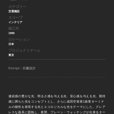
カテゴリー
交通施設
スコープ
インテリア
竣工年
1999
ロケーション
日本
プロジェクトチーム
東京
Design :
日建設計
連続感の豊かな光、明るさ感を与える光、安心感を与える光、期待
感に満ちた光をコンセプトとし、さらに成田空港第1旅客ターミナ
ルの個性を表現する光とエコロジカルな光をテーマにした。グレア
レスな器具に固執し、夜間、プレーン・ウォッチングが出来るター