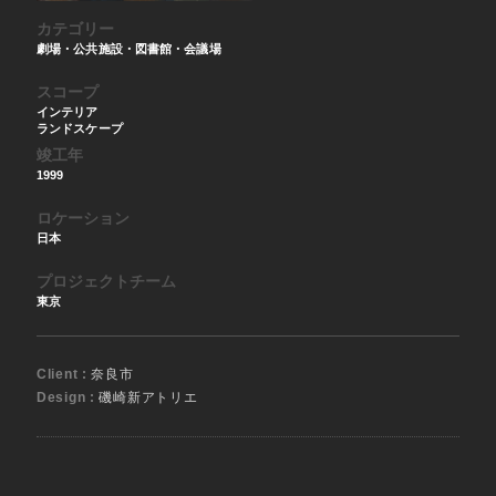
カテゴリー
劇場・公共施設・図書館・会議場
スコープ
インテリア
ランドスケープ
竣工年
1999
ロケーション
日本
プロジェクトチーム
東京
Client :
奈良市
Design :
磯崎新アトリエ