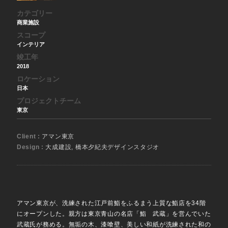
カテゴリー
商業施設
スコープ
インテリア
竣工年
2018
ロケーション
日本
プロジェクトチーム
東京
Client :
アマン東京
Design :
大成建設, 橋本夕紀夫デザインスタジオ
アマン東京が、洗練された江戸前鮨をふるまう上質な鮨店を34階
にオープンした。親方は東京青山の名店「鮨 武蔵」を営んでいた
武蔵氏が務める。無垢の木、漆喰壁、美しい和紙が洗練された和の