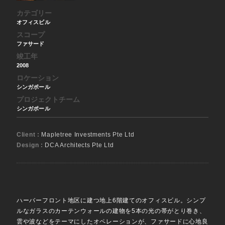
カテゴリー
オフィスビル
スコープ
ファサード
竣工年
2008
ロケーション
シンガポール
プロジェクトチーム
シンガポール
Client :
Mapletree Investments Pte Ltd
Design :
DCA Architects Pte Ltd
ハーバーフロント地区に建つ地上6階建てのオフィスビル。シンプ
ルなガラスのカーテンウォールの建物を5本の光の帯がとり巻き、
雲や波などをテーマにしたオペレーションが、ファサードに心地良