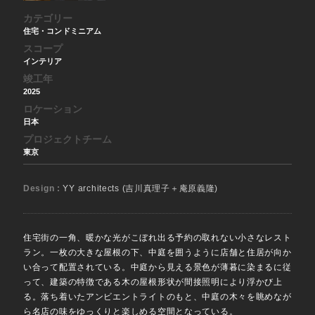
カテゴリー
住宅・コンドミニアム
スコープ
インテリア
竣工年
2025
ロケーション
日本
プロジェクトチーム
東京
Design :
YY architects (吉川真理子＋庵原義隆)
住宅街の一角、暖かな光がこぼれ出る予約の取れない小さなレスト
ラン。一枚の大きな屋根の下、中庭を囲うように店舗と住居が向か
い合って配置されている。中庭から見える景色が薄暮に染まるに従
って、建築の特徴である木の屋根形状が間接照明により浮かび上
る。落ち着いたアンビエントライトのもと、中庭の木々を眺めなが
ら名店の味をゆっくりと楽しめる空間となっている。