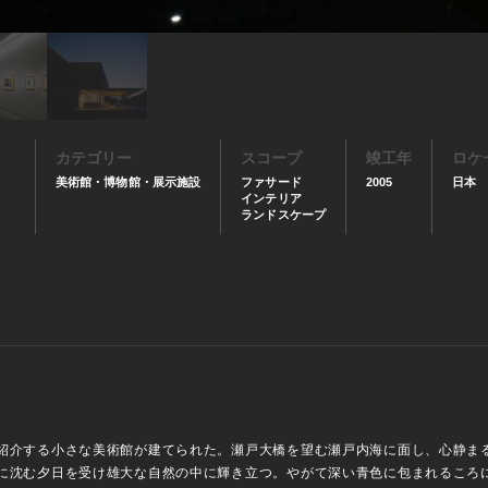
カテゴリー
スコープ
竣工年
ロケ
美術館・博物館・展示施設
ファサード
2005
日本
インテリア
ランドスケープ
紹介する小さな美術館が建てられた。瀬戸大橋を望む瀬戸内海に面し、心静ま
に沈む夕日を受け雄大な自然の中に輝き立つ。やがて深い青色に包まれるころ