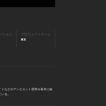
ーション
プロジェクトチーム
東京
イトなどのアンビエント照明を基本に組
ている。