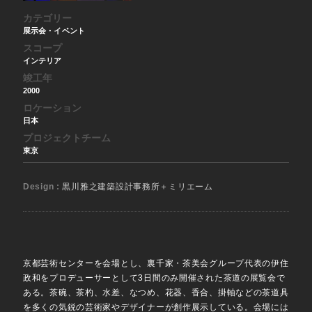
カテゴリー
展示会・イベント
スコープ
インテリア
竣工年
2000
ロケーション
日本
プロジェクトチーム
東京
Design :
黒川雅之建築設計事務所＋ミリエーム
京都芸術センターを会場とし、裏千家・茶美会グループ代表の伊住
政和をプロデューサーとして3日間のみ開催された茶道の展覧会で
ある。茶碗、茶杓、水差、なつめ、花器、香合、掛軸などの茶道具
を多くの気鋭の芸術家やデザイナーが創作展示している。会場には