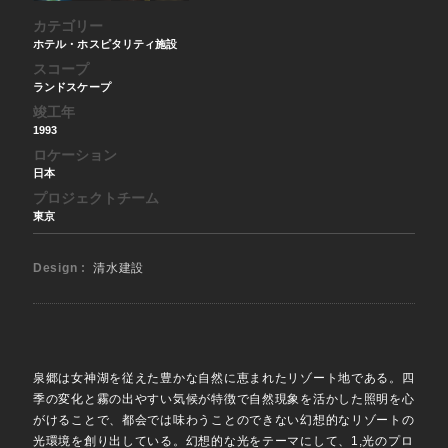
カテゴリー
ホテル・ホスピタリティ施設
スコープ
ランドスケープ
竣工年
1993
ロケーション
日本
プロジェクトチーム
東京
Design :
清水建設
泉郷は女神湖を従えた豊かな自然に恵まれたリゾート地である。四
季の変化と霧の出やすい気候が特徴で自然現象を活かした照明を心
がけることで、都会では味わうことのできない幻想的なリゾートの
光環境を創り出している。幻想的な光をテーマにして、1,光のプロ